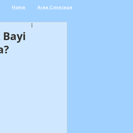
Home
Area Coverage
 Bayi
a?