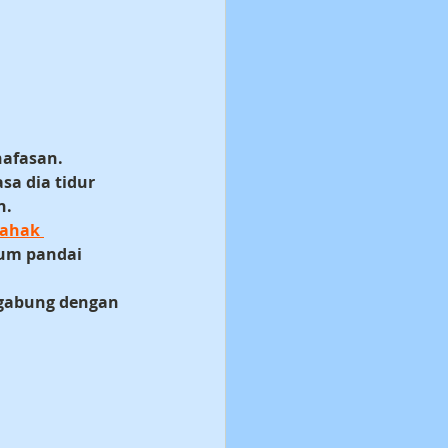
nafasan.
sa dia tidur 
n.
ahak 
lum pandai 
digabung dengan 