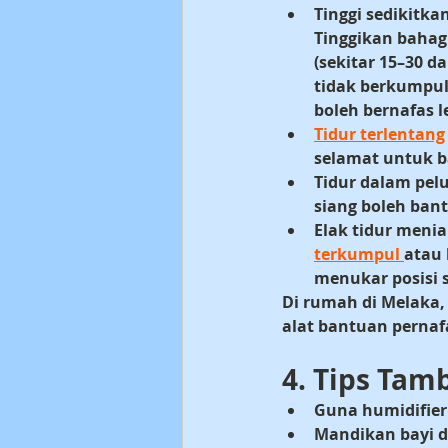
Tinggi sedikitka
Tinggikan bahagi
(sekitar 15–30 d
tidak berkumpul 
boleh bernafas l
Tidur terlentang
selamat untuk b
Tidur dalam pelu
siang boleh ban
Elak tidur meni
terkumpul 
atau 
menukar posisi s
Di rumah di 
Melaka,
alat bantuan pernaf
4. Tips Tam
Guna humidifie
Mandikan bayi d