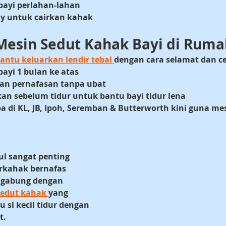
bayi perlahan-lahan
ay untuk cairkan kahak
Mesin Sedut Kahak Bayi di Rum
antu keluarkan lendir tebal 
dengan cara selamat dan ce
bayi 1 bulan ke atas
an pernafasan tanpa ubat
an sebelum tidur untuk bantu bayi tidur lena
a di 
KL, JB, Ipoh, Seremban & Butterworth
 kini guna me
n
ul sangat penting 
rkahak bernafas 
Digabung dengan 
sedut kahak 
yang 
u si kecil tidur dengan 
t.