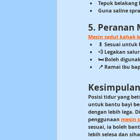
Tepuk belakang 
Guna saline spr
5. Peranan 
Mesin sedut kahak b
🍼 
Sesuai untuk 
💨 
Legakan salur
🛏️ 
Boleh digunak
📍 Ramai ibu bap
Kesimpula
Posisi tidur yang bet
untuk bantu bayi be
dengan lebih lega. 
penggunaan 
mesin 
sesuai, ia boleh bant
lebih selesa dan siha