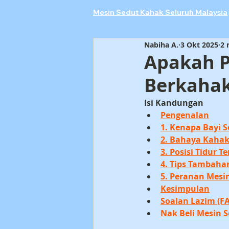
Mesin Sedut Kahak Seluruh Malaysia
Nabiha A.
3 Okt 2025
2
Apakah P
Berkahak
Isi Kandungan
Pengenalan
1. Kenapa Bayi 
2. Bahaya Kahak
3. Posisi Tidur 
4. Tips Tambaha
5. Peranan Mesi
Kesimpulan
Soalan Lazim (F
Nak Beli Mesin S