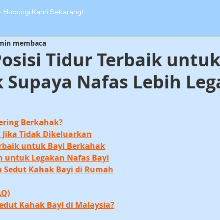
·
Hubungi Kami Sekarang!
 min membaca
osisi Tidur Terbaik untuk
 Supaya Nafas Lebih Leg
Sering Berkahak?
 Jika Tidak Dikeluarkan
Terbaik untuk Bayi Berkahak
n untuk Legakan Nafas Bayi
n Sedut Kahak Bayi di Rumah
AQ)
edut Kahak Bayi di Malaysia?