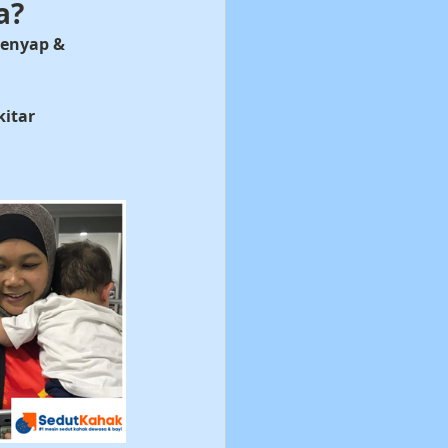
a?
senyap & 
kitar