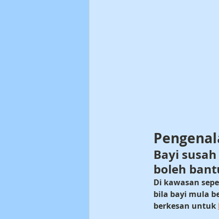
Pengenal
Bayi susah 
boleh bant
Di kawasan seper
bila bayi mula b
berkesan untuk 