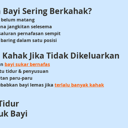
 Bayi Sering Berkahak?
n belum matang
na jangkitan selesema
saluran pernafasan sempit
 baring dalam satu posisi
 Kahak Jika Tidak Dikeluarkan
n 
bayi sukar bernafas
u tidur & penyusuan
itan paru-paru
babkan bayi lemas jika 
terlalu banyak kahak
uk Bayi 