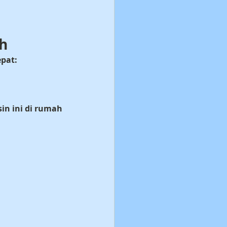
ah
pat:
sin ini di rumah