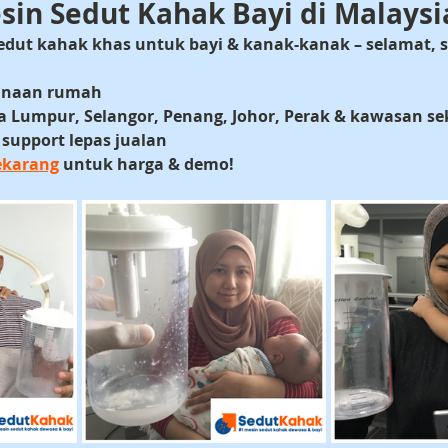
sin Sedut Kahak Bayi di Malaysi
edut kahak khas untuk bayi & kanak-kanak
 – selamat, 
gunaan rumah
a Lumpur, Selangor, Penang, Johor, Perak & kawasan se
support lepas jualan
ekarang
 untuk harga & demo!