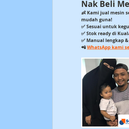
Nak Beli Me
👶 Kami jual 
mesin s
mudah guna!
✅ Sesuai untuk ke
✅ Stok ready di 
Kual
✅ Manual lengkap & 
📲 
WhatsApp kami s