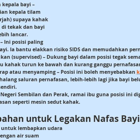
n kepala bayi
 – 
an kepala tilam 
arjah) supaya kahak 
di tekak dan bayi 
ebih lancar.
 – Ini posisi paling 
ayi. Ia bantu elakkan risiko SIDS dan memudahkan per
kan (supervised)
 – Dukung bayi dalam posisi tegak sema
tu kahak turun ke bawah dan kurang ganggu pernafasa
arap atau menyamping
 – Posisi ini boleh menyebabkan 
k
halang saluran pernafasan, lebih-lebih lagi jika bayi be
endiri.
 Negeri Sembilan dan Perak
, ramai ibu guna posisi ini 
asan seperti mesin sedut kahak.
bahan untuk Legakan Nafas Bayi
r untuk lembapkan udara
engan air suam