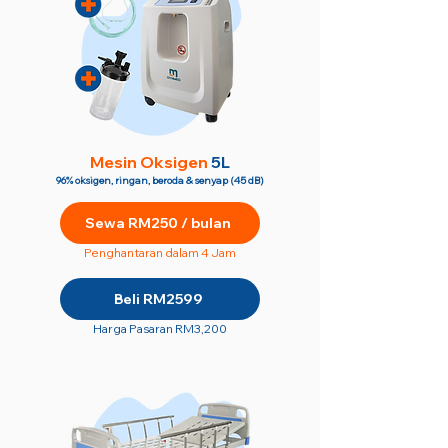
M
esin Oksigen
5L
96% oksigen, ringan, beroda & senyap (45 dB)
Sewa RM250 / bulan
Penghantaran dalam 4 Jam
Beli RM2599
Harga Pasaran RM3,200