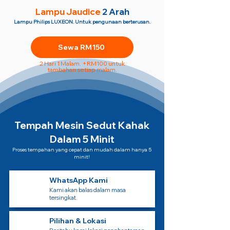
Lampu Jaudice
2 Arah
Lampu Philips LUXEON. Untuk pengunaan berterusan.
Sewa RM150
2 Hari 1 Malam. +RM100 untuk
tambahan setiap malam.
Tempah Mesin Sedut Kahak
Dalam 5 Minit
Proses tempahan yang cepat dan mudah dalam hanya 5
minit!
WhatsApp Kami
Kami akan balas dalam masa
tersingkat.
Pilihan & Lokasi