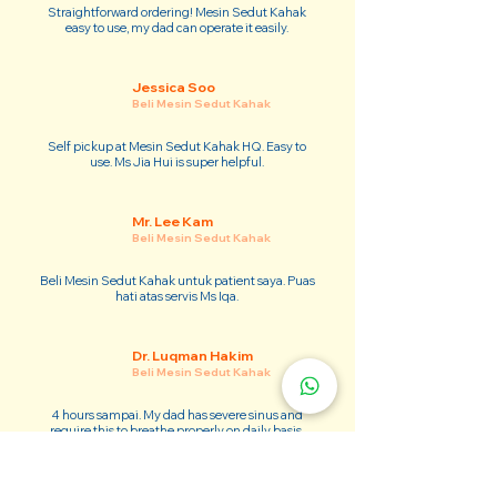
Straightforward ordering! Mesin Sedut Kahak
easy to use, my dad can operate it easily.
Jessica Soo
Beli Mesin Sedut Kahak
Self pickup at Mesin Sedut Kahak HQ. Easy to
use. Ms Jia Hui is super helpful.
Mr. Lee Kam
Beli Mesin Sedut Kahak
Beli Mesin Sedut Kahak untuk patient saya. Puas
hati atas servis Ms Iqa.
Dr. Luqman Hakim
Beli Mesin Sedut Kahak
4 hours sampai. My dad has severe sinus and
require this to breathe properly on daily basis.
Adam Kim