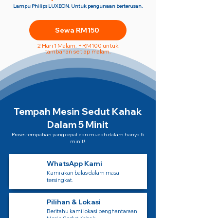
Lampu Philips LUXEON. Untuk pengunaan berterusan.
Sewa RM150
2 Hari 1 Malam. +RM100 untuk
tambahan setiap malam.
Tempah Mesin Sedut Kahak
Dalam 5 Minit
Proses tempahan yang cepat dan mudah dalam hanya 5
minit!
WhatsApp Kami
Kami akan balas dalam masa
tersingkat.
Pilihan & Lokasi
Beritahu kami lokasi penghantaraan