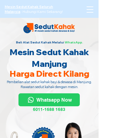
Mesin Sedut Kahak Seluruh
Malaysia
·
Hubungi Kami Sekarang!
Beli Alat Sedut Kahak Melalui
WhatsApp.
Mesin Sedut Kahak
Manjung
Harga Direct Kilang
Pembelian alat sedut kahak bayi & dewasa di Manjung.
Rawatan sedut kahak dengan mesin.
Whatsapp Now
6011-1688 1683