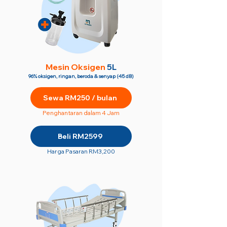
M
esin Oksigen
5L
96% oksigen, ringan, beroda & senyap (45 dB)
Sewa RM250 / bulan
Penghantaran dalam 4 Jam
Beli RM2599
Harga Pasaran RM3,200