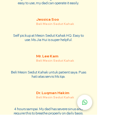
easy to use, my dad can operate it easily.
Jessica Soo
Beli Mesin Sedut Kahak
Self pickup at Mesin Sedut Kahak HQ. Easy to
use. Ms Jia Hui is super helpful.
Mr. Lee Kam
Beli Mesin Sedut Kahak
Beli Mesin Sedut Kahak untuk patient saya. Puas
hati atas servis Ms Iqa.
Dr. Luqman Hakim
Beli Mesin Sedut Kahak
4 hours sampai. My dad has severe sinus and
require this to breathe properly on daily basis.
Adam Kim
Beli Mesin Sedut Kahak