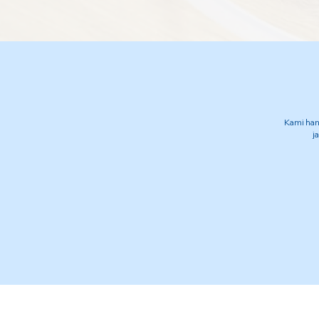
Kami han
j