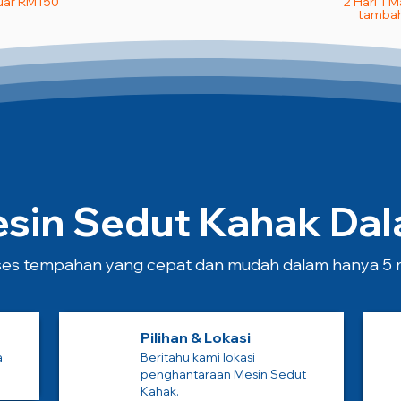
uar RM150
2 Hari 1 
tambah
in Sedut Kahak Dala
es tempahan yang cepat dan mudah dalam hanya 5 m
Pilihan & Lokasi
a
Beritahu kami lokasi
penghantaraan Mesin Sedut
Kahak.