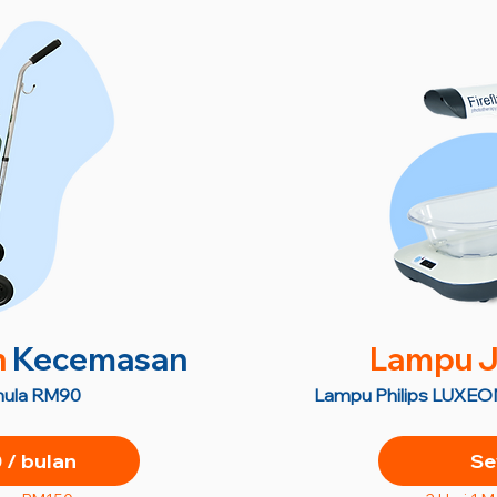
n
Kecemasan
Lampu J
semula RM90
Lampu Philips LUXEON
/ bulan
Se