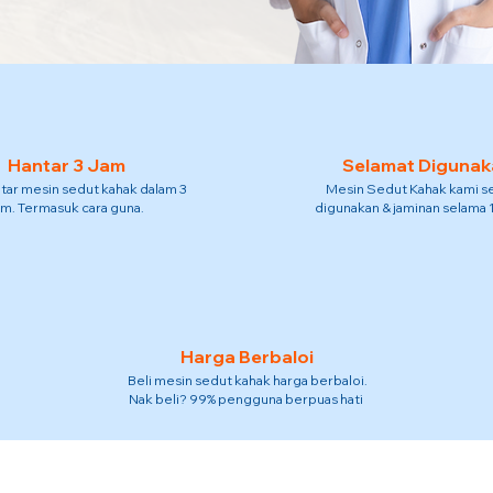
Hantar 3 Jam
Selamat Digunak
tar mesin sedut kahak dalam 3
Mesin Sedut Kahak kami s
am. Termasuk cara guna.
digunakan & jaminan selama 
Harga Berbaloi
Beli mesin sedut kahak harga berbaloi.
Nak beli? 99% pengguna berpuas hati