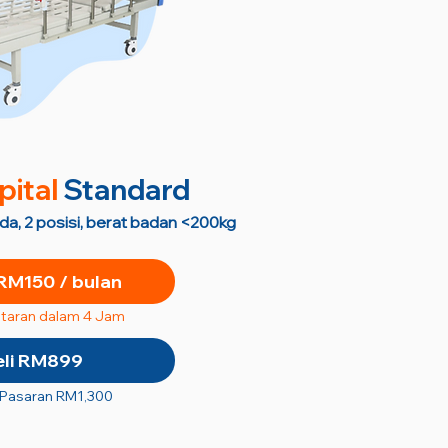
pital
Standard
oda, 2 posisi, berat badan <200kg
RM150 / bulan
taran dalam 4 Jam
eli RM899
 Pasaran RM1,300