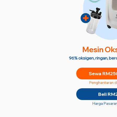
M
esin Ok
96% oksigen, ringan, be
Sewa RM250
Penghantaran 
Beli RM
Harga Pasara