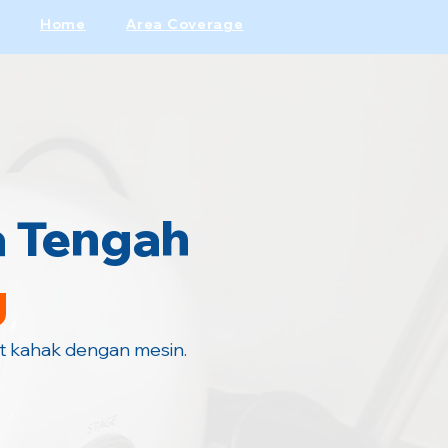
Home
Area Coverage
a Tengah
g
t kahak dengan mesin.