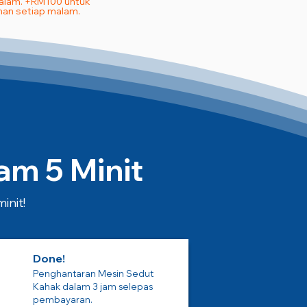
Malam. +RM100 untuk
an setiap malam.
m 5 Minit
init!
Done!
Penghantaran Mesin Sedut
Kahak dalam 3 jam selepas
pembayaran.