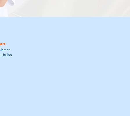
an
elamat
12 bulan