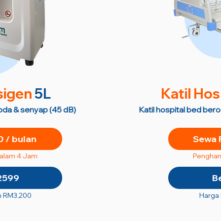
sigen
5L
Katil Hos
roda & senyap (45 dB)
Katil hospital bed ber
 / bulan
Sewa 
dalam 4 Jam
Penghan
2599
B
n RM3,200
Harga