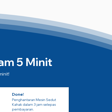
m 5 Minit
init!
Done!
Penghantaran Mesin Sedut
Kahak dalam 3 jam selepas
pembayaran.