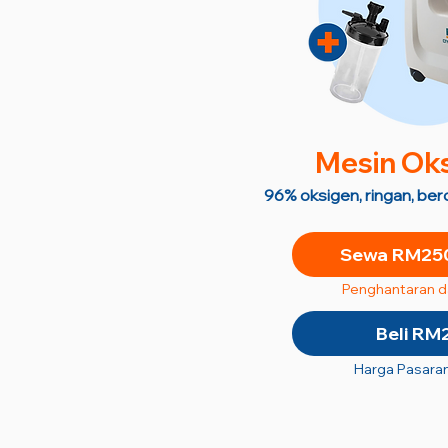
M
esin Ok
96% oksigen, ringan, be
Sewa RM250
Penghantaran 
Beli RM
Harga Pasara