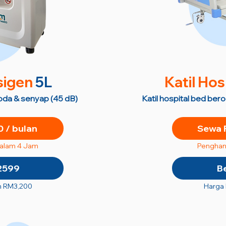
sigen
5L
Katil Hos
roda & senyap (45 dB)
Katil hospital bed ber
 / bulan
Sewa 
dalam 4 Jam
Penghan
2599
B
n RM3,200
Harga