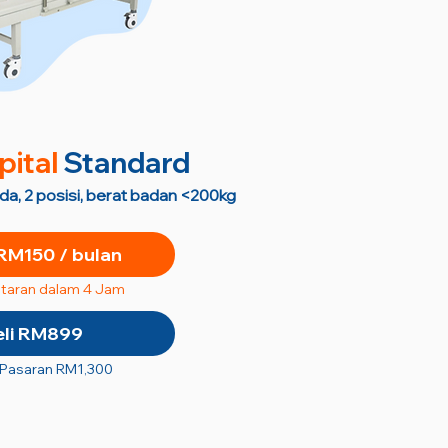
pital
Standard
oda, 2 posisi, berat badan <200kg
RM150 / bulan
taran dalam 4 Jam
eli RM899
 Pasaran RM1,300