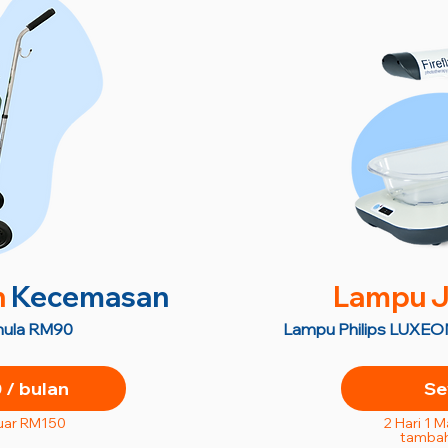
n
Kecemasan
Lampu J
semula RM90
Lampu Philips LUXEON
/ bulan
Se
uar RM150
2 Hari 1 
tambah