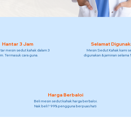
Hantar 3 Jam
Selamat Digunak
tar mesin sedut kahak dalam 3
Mesin Sedut Kahak kami s
am. Termasuk cara guna.
digunakan & jaminan selama 
Harga Berbaloi
Beli mesin sedut kahak harga berbaloi.
Nak beli? 99% pengguna berpuas hati