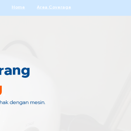
Home
Area Coverage
rang
g
ahak dengan mesin.