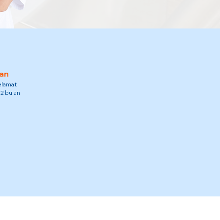
an
elamat
12 bulan