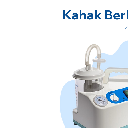
Kahak Ber
9