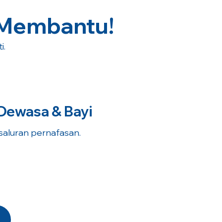
 Membantu!
i.
Dewasa & Bayi
 saluran pernafasan.