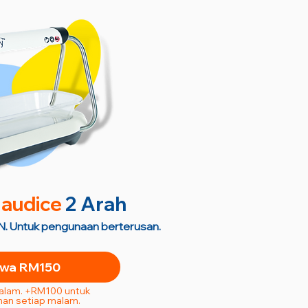
audice
2 Arah
. Untuk pengunaan berterusan.
wa RM150
Malam. +RM100 untuk
an setiap malam.