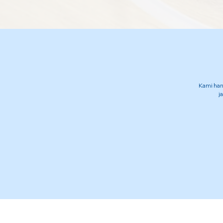
Kami han
j