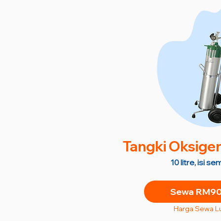
Tangki Oksige
10 litre, isi 
Sewa RM90 
Harga Sewa L