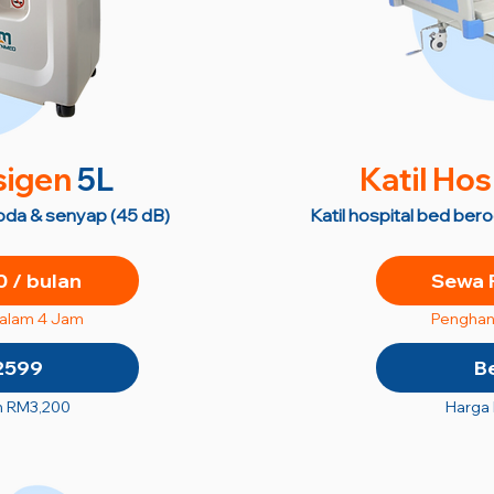
sigen
5L
Katil Hos
roda & senyap (45 dB)
Katil hospital bed ber
 / bulan
Sewa 
dalam 4 Jam
Penghan
2599
B
n RM3,200
Harga