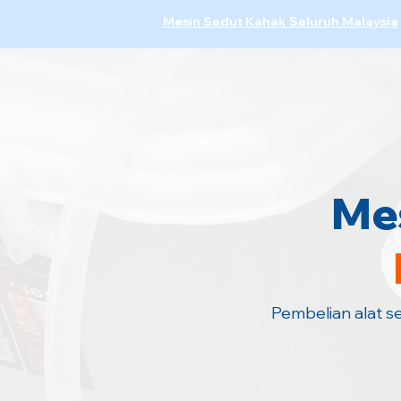
Mesin Sedut Kahak Seluruh Malaysia
Mes
Pembelian alat s