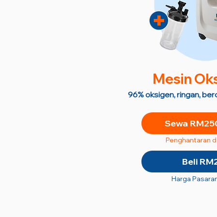
M
esin Ok
96% oksigen, ringan, be
Sewa RM250
Penghantaran 
Beli RM
Harga Pasara