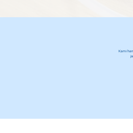
Kami han
j