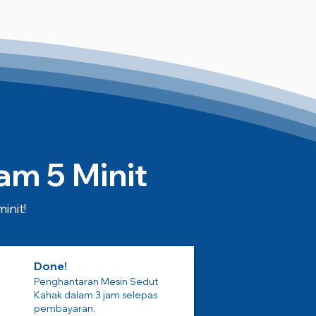
m 5 Minit
init!
Done!
Penghantaran Mesin Sedut
Kahak dalam 3 jam selepas
pembayaran.