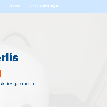
Home
Area Coverage
rlis
g
hak dengan mesin.