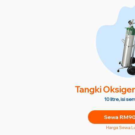
Tangki Oksige
10 litre, isi 
Sewa RM90 
Harga Sewa L