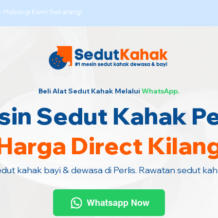
·
Hubungi Kami Sekarang!
Beli Alat Sedut Kahak Melalui
WhatsApp.
in Sedut Kahak Pe
Harga Direct Kilan
edut kahak bayi & dewasa di Perlis. Rawatan sedut ka
Whatsapp Now