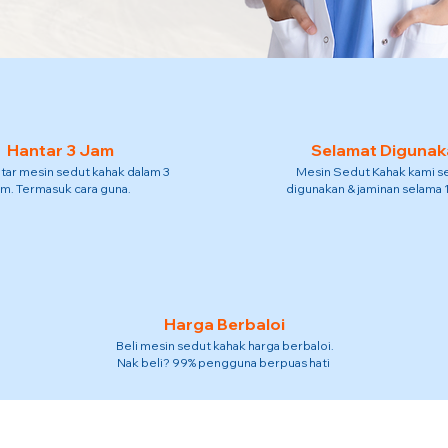
Hantar 3 Jam
Selamat Digunak
tar mesin sedut kahak dalam 3
Mesin Sedut Kahak kami s
am. Termasuk cara guna.
digunakan & jaminan selama 
Harga Berbaloi
Beli mesin sedut kahak harga berbaloi.
Nak beli? 99% pengguna berpuas hati