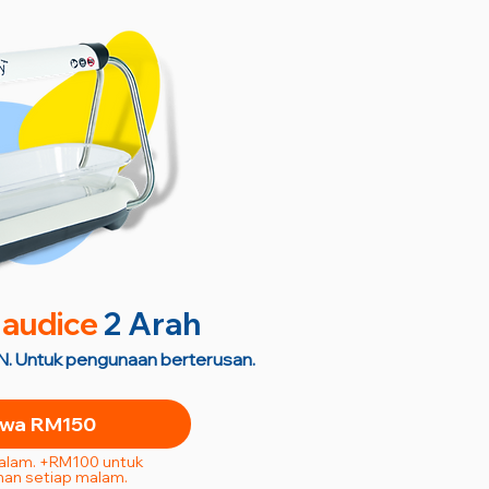
audice
2 Arah
. Untuk pengunaan berterusan.
wa RM150
Malam. +RM100 untuk
an setiap malam.