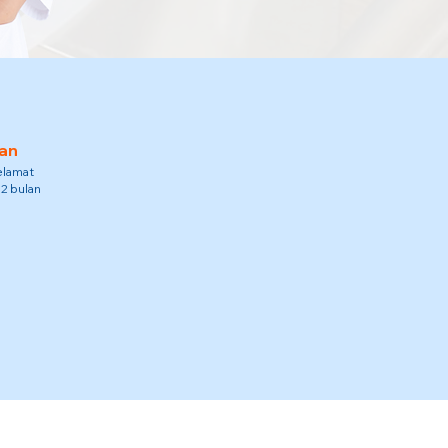
an
elamat
12 bulan