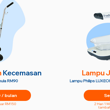
n
Kecemasan
Lampu J
semula RM90
Lampu Philips LUXEON
/ bulan
Se
uar RM150
2 Hari 1 
tambah