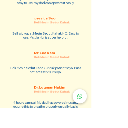
easy to use, my dad can operate it easily.
Jessica Soo
Beli Mesin Sedut Kahak
Self pickup at Mesin Sedut Kahak HQ. Easy to
use. Ms Jia Hui is super helpful.
Mr. Lee Kam
Beli Mesin Sedut Kahak
Beli Mesin Sedut Kahak untuk patient saya. Puas
hati atas servis Ms Iqa.
Dr. Luqman Hakim
Beli Mesin Sedut Kahak
4 hours sampai. My dad has severe sinus and
require this to breathe properly on daily basis.
Adam Kim
Beli Mesin Sedut Kahak