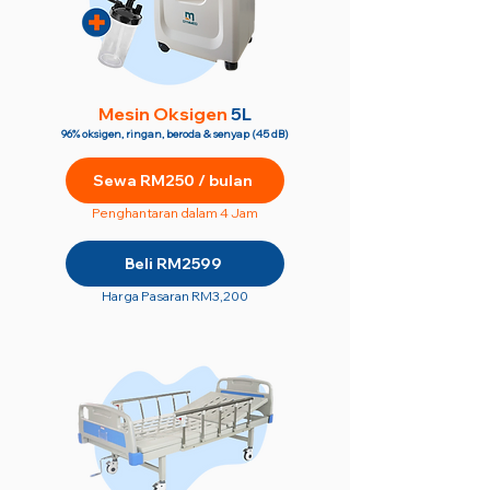
M
esin Oksigen
5L
96% oksigen, ringan, beroda & senyap (45 dB)
Sewa RM250 / bulan
Penghantaran dalam 4 Jam
Beli RM2599
Harga Pasaran RM3,200