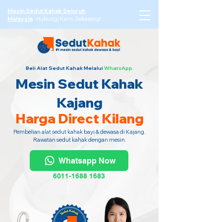
Mesin Sedut Kahak Seluruh
Malaysia
·
Hubungi Kami Sekarang!
Beli Alat Sedut Kahak Melalui
WhatsApp.
Mesin Sedut Kahak
Kajang
Harga Direct Kilang
Pembelian alat sedut kahak bayi & dewasa di Kajang.
Rawatan sedut kahak dengan mesin.
Whatsapp Now
6011-1688 1683