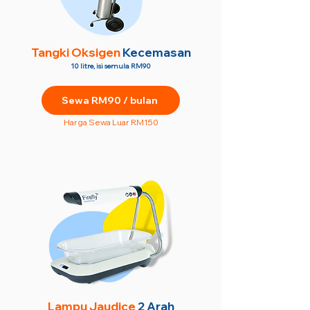
Tangki Oksigen
Kecemasan
10 litre, isi semula RM90
Sewa RM90 / bulan
Harga Sewa Luar RM150
Lampu Jaudice
2 Arah