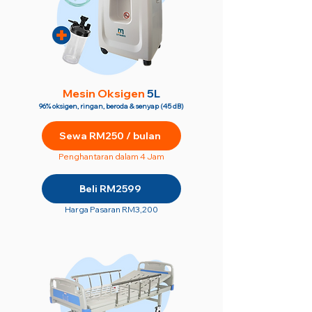
M
esin Oksigen
5L
96% oksigen, ringan, beroda & senyap (45 dB)
Sewa RM250 / bulan
Penghantaran dalam 4 Jam
Beli RM2599
Harga Pasaran RM3,200