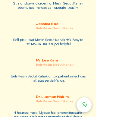
Straightforward ordering! Mesin Sedut Kahak
easy to use, my dad can operate it easily.
Jessica Soo
Beli Mesin Sedut Kahak
Self pickup at Mesin Sedut Kahak HQ. Easy to
use. Ms Jia Hui is super helpful.
Mr. Lee Kam
Beli Mesin Sedut Kahak
Beli Mesin Sedut Kahak untuk patient saya. Puas
hati atas servis Ms Iqa.
Dr. Luqman Hakim
Beli Mesin Sedut Kahak
4 hours sampai. My dad has severe sinus and
require this to breathe properly on daily basis.
Adam Kim