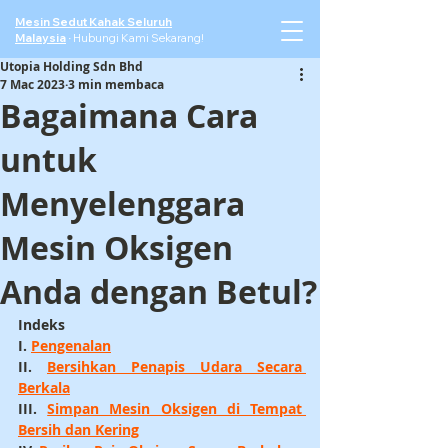
Mesin Sedut Kahak Seluruh
Malaysia
·
Hubungi Kami Sekarang!
Utopia Holding Sdn Bhd
7 Mac 2023
3 min membaca
Bagaimana Cara
untuk
Menyelenggara
Mesin Oksigen
Anda dengan Betul?
Indeks
I. 
Pengenalan
II. 
Bersihkan Penapis Udara Secara 
Berkala
III. 
Simpan Mesin Oksigen di Tempat 
Bersih dan Kering