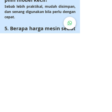
Sebab lebih praktikal, mudah disimpan, 
dan senang digunakan bila perlu dengan 
cepat.
5. Berapa harga mesin sedut 
kahak yang sesuai untuk 
rumah?
Untuk pilihan kami, harga beli ialah 
RM550
, berbanding harga pasaran 
sekitar 
RM650
.