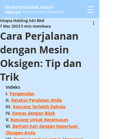
Mesin Sedut Kahak Seluruh
Malaysia
·
Hubungi Kami Sekarang!
Utopia Holding Sdn Bhd
7 Mac 2023
5 min membaca
Cara Perjalanan
dengan Mesin
Oksigen: Tip dan
Trik
Indeks
I. 
Pengenalan
II. 
Ketahui Peralatan Anda
III. 
Rancang Terlebih Dahulu
IV. 
Kemas dengan Bijak
V. 
Rancang untuk Kecemasan
VI. 
Berhati-hati dengan Keperluan 
Oksigen Anda