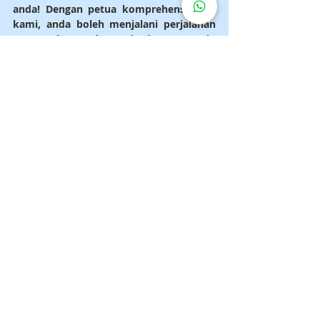
anda! Dengan petua komprehensif dari 
kami, anda boleh menjalani perjalanan 
tanpa tekanan dan ceria dengan mesin 
oksigen anda jika anda sedar tentang 
keperluan oksigen anda dan mengambil 
langkah keselamatan yang sesuai.
Pertimbangkan untuk 
Menyewa
Mungkin sukar untuk melakukan 