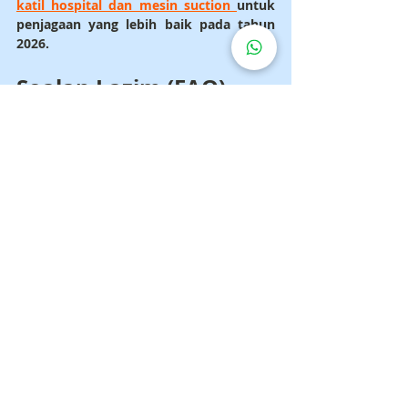
katil hospital dan mesin suction 
untuk 
penjagaan yang lebih baik pada tahun 
2026.
Soalan Lazim (FAQ)
Di mana saya boleh beli 
lampin dewasa secara 
pukal?
Farmasi, kedai dalam talian atau 
pembekal peralatan perubatan.
Berapa kerap perlu 
tukar lampin dewasa?
Setiap 4–6 jam atau segera jika 
sudah kotor.
Adakah lampin dewasa 
dilindungi insurans di 