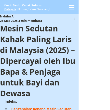
Mesin Sedut Kahak Seluruh
Malaysia
·
Hubungi Kami Sekarang!
Nabiha A.
26 Mac 2025
3 min membaca
Mesin Sedutan
Kahak Paling Laris
di Malaysia (2025) –
Dipercayai oleh Ibu
Bapa & Penjaga
untuk Bayi dan
Dewasa
Indeks:
Pengenalan: Kenapa Mesin Sedutan 