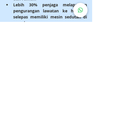
Lebih 
30% penjaga
 melaporkan 
pengurangan lawatan ke hospital 
selepas memiliki mesin sedutan di 
rumah.
Tip Penggunaan 
Selamat di Rumah
Sentiasa 
bersihkan dan cuci 
muncung serta tiub
 selepas setiap 
penggunaan
Gunakan 
kuasa sedutan 
rendah
 untuk bayi
Pastikan mesin tegak semasa 
digunakan untuk elakkan aliran 
balik cecair
Simpan di tempat 
sejuk dan kering
Di Mana Mesin Sedutan 
Boleh Didapatkan di 