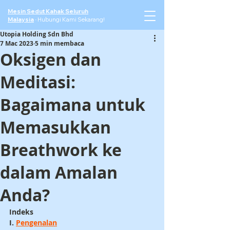
Mesin Sedut Kahak Seluruh
Malaysia
·
Hubungi Kami Sekarang!
Utopia Holding Sdn Bhd
7 Mac 2023
5 min membaca
Oksigen dan
Meditasi:
Bagaimana untuk
Memasukkan
Breathwork ke
dalam Amalan
Anda?
Indeks
I. 
Pengenalan