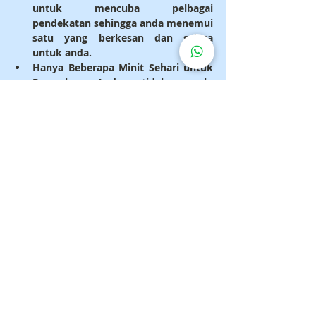
untuk mencuba pelbagai 
pendekatan sehingga anda menemui 
satu yang berkesan dan selesa 
untuk anda.
Hanya Beberapa Minit Sehari untuk 
Bermula
: Anda tidak perlu 
menghabiskan banyak masa atau 
usaha untuk memasukkan proses 
breathwork ke dalam amalan 
meditasi anda. Dengan hanya 
beberapa minit setiap hari, anda 
boleh melatih diri dalam melakukan 
breathwork. Apabila anda semakin 
terbiasa dengan amalan breathwork 
itu, sila panjangkan latihan 
breathwork secara beransur-ansur.
Berlatih Secara Tetap
: Anda perlulah 
berlatih dengan kerap untuk 
mendapat ganjaran penuh daripada 
breathwork. Sama ada ianya 
dilakukan pada waktu pagi, petang, 