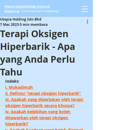
Mesin Sedut Kahak Seluruh
Malaysia
·
Hubungi Kami Sekarang!
Utopia Holding Sdn Bhd
7 Mac 2023
5 min membaca
Terapi Oksigen
Hiperbarik - Apa
yang Anda Perlu
Tahu
Indeks
i. Mukadimah
ii. Definisi "terapi oksigen hiperbarik"
iii. Apakah yang diperlukan oleh terapi 
oksigen hiperbarik secara khusus?
iv. Apakah kelebihan yang boleh 
ditawarkan oleh terapi oksigen 
hiperbarik?
v. Apakah keadaan yang boleh dirawat 