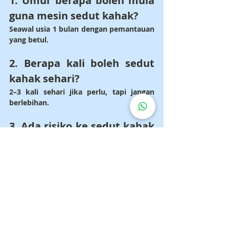
1. Umur berapa boleh mula 
guna mesin sedut kahak?
Seawal usia 1 bulan dengan pemantauan 
yang betul.
2. Berapa kali boleh sedut 
kahak sehari?
2–3 kali sehari jika perlu, tapi jangan 
berlebihan.
3. Ada risiko ke sedut kahak 
bayi?
Risiko rendah jika guna alat dengan 
betul dan tak paksa bayi.
4. Mesin sedut kahak 
selamat digunakan sendiri?
Ya, jika ikut arahan manual dan guna 
nozzle khas untuk bayi.