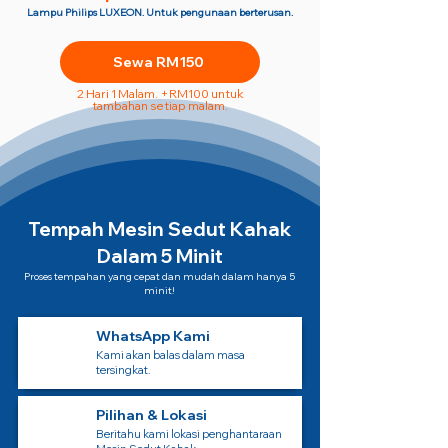
Lampu Philips LUXEON. Untuk pengunaan berterusan.
Sewa RM150
2 Hari 1 Malam. +RM100 untuk
tambahan setiap malam.
Tempah Mesin Sedut Kahak
Dalam 5 Minit
Proses tempahan yang cepat dan mudah dalam hanya 5
minit!
WhatsApp Kami
Kami akan balas dalam masa
tersingkat.
Pilihan & Lokasi
Beritahu kami lokasi penghantaraan