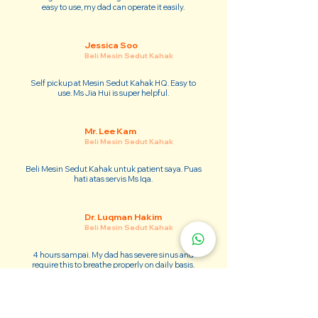
easy to use, my dad can operate it easily.
Jessica Soo
Beli Mesin Sedut Kahak
Self pickup at Mesin Sedut Kahak HQ. Easy to
use. Ms Jia Hui is super helpful.
Mr. Lee Kam
Beli Mesin Sedut Kahak
Beli Mesin Sedut Kahak untuk patient saya. Puas
hati atas servis Ms Iqa.
Dr. Luqman Hakim
Beli Mesin Sedut Kahak
4 hours sampai. My dad has severe sinus and
require this to breathe properly on daily basis.
Adam Kim
Beli Mesin Sedut Kahak