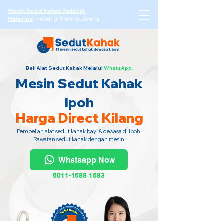
Mesin Sedut Kahak Seluruh
Malaysia
·
Hubungi Kami Sekarang!
Beli Alat Sedut Kahak Melalui
WhatsApp.
Mesin Sedut Kahak
Ipoh
Harga Direct Kilang
Pembelian alat sedut kahak bayi & dewasa di Ipoh.
Rawatan sedut kahak dengan mesin.
Whatsapp Now
6011-1688 1683