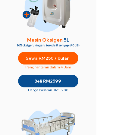
M
esin Oksigen
5L
96% oksigen, ringan, beroda & senyap (45 dB)
Sewa RM250 / bulan
Penghantaran dalam 4 Jam
Beli RM2599
Harga Pasaran RM3,200