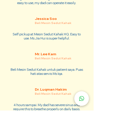
easy to use, my dad can operate it easily.
Jessica Soo
Beli Mesin Sedut Kahak
Self pickup at Mesin Sedut Kahak HQ. Easy to
use. Ms Jia Hui is super helpful.
Mr. Lee Kam
Beli Mesin Sedut Kahak
Beli Mesin Sedut Kahak untuk patient saya. Puas
hati atas servis Ms Iqa.
Dr. Luqman Hakim
Beli Mesin Sedut Kahak
4 hours sampai. My dad has severe sinus and
require this to breathe properly on daily basis.
Adam Kim
Beli Mesin Sedut Kahak