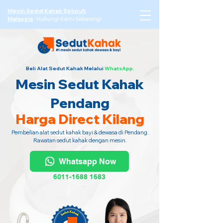
Mesin Sedut Kahak Seluruh
Malaysia
·
Hubungi Kami Sekarang!
Beli Alat Sedut Kahak Melalui
WhatsApp.
Mesin Sedut Kahak
Pendang
Harga Direct Kilang
Pembelian alat sedut kahak bayi & dewasa di Pendang.
Rawatan sedut kahak dengan mesin.
Whatsapp Now
6011-1688 1683