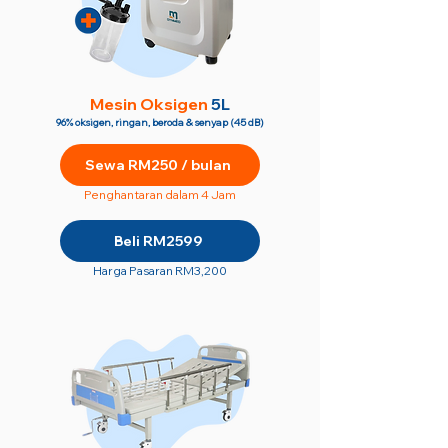
M
esin Oksigen
5L
96% oksigen, ringan, beroda & senyap (45 dB)
Sewa RM250 / bulan
Penghantaran dalam 4 Jam
Beli RM2599
Harga Pasaran RM3,200