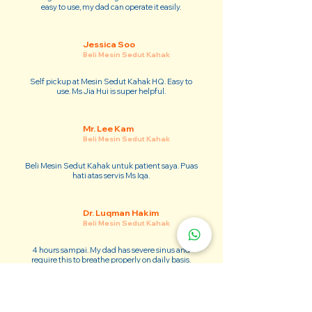
easy to use, my dad can operate it easily.
Jessica Soo
Beli Mesin Sedut Kahak
Self pickup at Mesin Sedut Kahak HQ. Easy to
use. Ms Jia Hui is super helpful.
Mr. Lee Kam
Beli Mesin Sedut Kahak
Beli Mesin Sedut Kahak untuk patient saya. Puas
hati atas servis Ms Iqa.
Dr. Luqman Hakim
Beli Mesin Sedut Kahak
4 hours sampai. My dad has severe sinus and
require this to breathe properly on daily basis.
Adam Kim
Beli Mesin Sedut Kahak