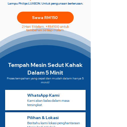
Lampu Philips LUXEON. Untuk pengunaan berterusan.
Sewa RM150
2 Hari 1 Malam. +RM100 untuk
tambahan setiap malam.
Tempah Mesin Sedut Kahak
Dalam 5 Minit
Proses tempahan yang cepat dan mudah dalam hanya 5
minit!
WhatsApp Kami
Kami akan balas dalam masa
tersingkat.
Pilihan & Lokasi
Beritahu kami lokasi penghantaraan