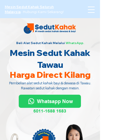
Mesin Sedut Kahak Seluruh
Malaysia
·
Hubungi Kami Sekarang!
Beli Alat Sedut Kahak Melalui
WhatsApp.
Mesin Sedut Kahak
Tawau
Harga Direct Kilang
Pembelian alat sedut kahak bayi & dewasa di Tawau.
Rawatan sedut kahak dengan mesin.
Whatsapp Now
6011-1688 1683