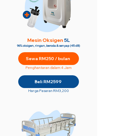
M
esin Oksigen
5L
96% oksigen, ringan, beroda & senyap (45 dB)
Sewa RM250 / bulan
Penghantaran dalam 4 Jam
Beli RM2599
Harga Pasaran RM3,200