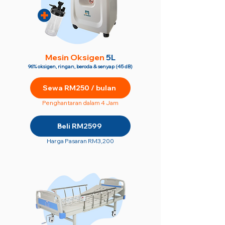
M
esin Oksigen
5L
96% oksigen, ringan, beroda & senyap (45 dB)
Sewa RM250 / bulan
Penghantaran dalam 4 Jam
Beli RM2599
Harga Pasaran RM3,200