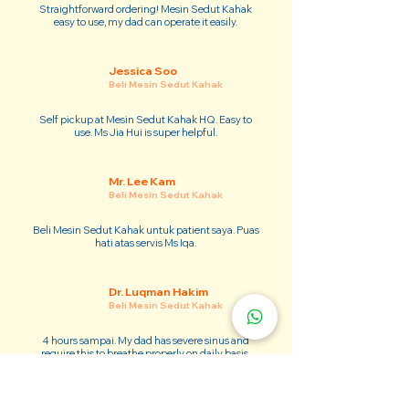
Straightforward ordering! Mesin Sedut Kahak
easy to use, my dad can operate it easily.
Jessica Soo
Beli Mesin Sedut Kahak
Self pickup at Mesin Sedut Kahak HQ. Easy to
use. Ms Jia Hui is super helpful.
Mr. Lee Kam
Beli Mesin Sedut Kahak
Beli Mesin Sedut Kahak untuk patient saya. Puas
hati atas servis Ms Iqa.
Dr. Luqman Hakim
Beli Mesin Sedut Kahak
4 hours sampai. My dad has severe sinus and
require this to breathe properly on daily basis.
Adam Kim