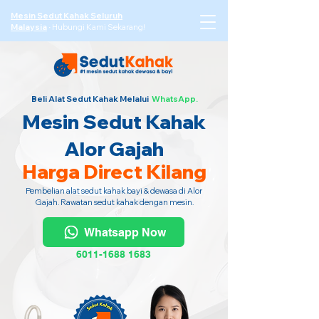
Mesin Sedut Kahak Seluruh
Malaysia
·
Hubungi Kami Sekarang!
Beli Alat Sedut Kahak Melalui
WhatsApp.
Mesin Sedut Kahak
Alor Gajah
Harga Direct Kilang
Pembelian alat sedut kahak bayi & dewasa di Alor
Gajah. Rawatan sedut kahak dengan mesin.
Whatsapp Now
6011-1688 1683