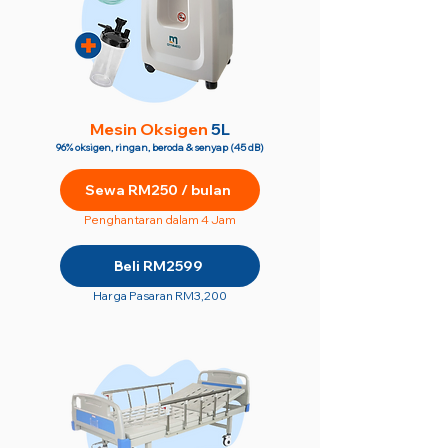
M
esin Oksigen
5L
96% oksigen, ringan, beroda & senyap (45 dB)
Sewa RM250 / bulan
Penghantaran dalam 4 Jam
Beli RM2599
Harga Pasaran RM3,200