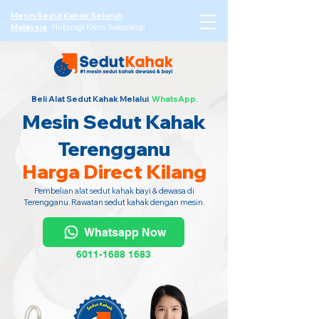
Mesin Sedut Kahak Seluruh
Malaysia
·
Hubungi Kami Sekarang!
Beli Alat Sedut Kahak Melalui
WhatsApp.
Mesin Sedut Kahak
Terengganu
Harga Direct Kilang
Pembelian alat sedut kahak bayi & dewasa di
Terengganu. Rawatan sedut kahak dengan mesin.
Whatsapp Now
6011-1688 1683