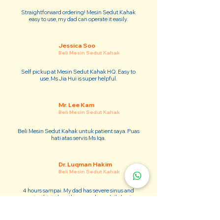
Straightforward ordering! Mesin Sedut Kahak
easy to use, my dad can operate it easily.
Jessica Soo
Beli Mesin Sedut Kahak
Self pickup at Mesin Sedut Kahak HQ. Easy to
use. Ms Jia Hui is super helpful.
Mr. Lee Kam
Beli Mesin Sedut Kahak
Beli Mesin Sedut Kahak untuk patient saya. Puas
hati atas servis Ms Iqa.
Dr. Luqman Hakim
Beli Mesin Sedut Kahak
4 hours sampai. My dad has severe sinus and
require this to breathe properly on daily basis.