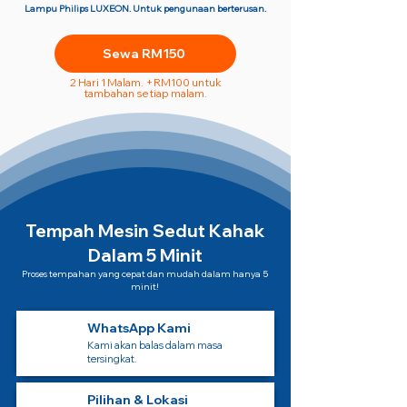
Lampu Philips LUXEON. Untuk pengunaan berterusan.
Sewa RM150
2 Hari 1 Malam. +RM100 untuk
tambahan setiap malam.
Tempah Mesin Sedut Kahak
Dalam 5 Minit
Proses tempahan yang cepat dan mudah dalam hanya 5
minit!
WhatsApp Kami
Kami akan balas dalam masa
tersingkat.
Pilihan & Lokasi