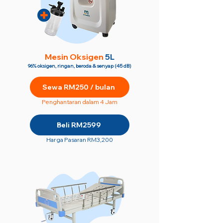
M
esin Oksigen
5L
96% oksigen, ringan, beroda & senyap (45 dB)
Sewa RM250 / bulan
Penghantaran dalam 4 Jam
Beli RM2599
Harga Pasaran RM3,200