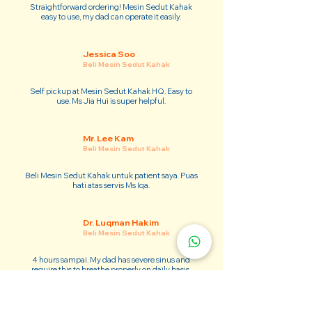
Straightforward ordering! Mesin Sedut Kahak
easy to use, my dad can operate it easily.
Jessica Soo
Beli Mesin Sedut Kahak
Self pickup at Mesin Sedut Kahak HQ. Easy to
use. Ms Jia Hui is super helpful.
Mr. Lee Kam
Beli Mesin Sedut Kahak
Beli Mesin Sedut Kahak untuk patient saya. Puas
hati atas servis Ms Iqa.
Dr. Luqman Hakim
Beli Mesin Sedut Kahak
4 hours sampai. My dad has severe sinus and
require this to breathe properly on daily basis.
Adam Kim