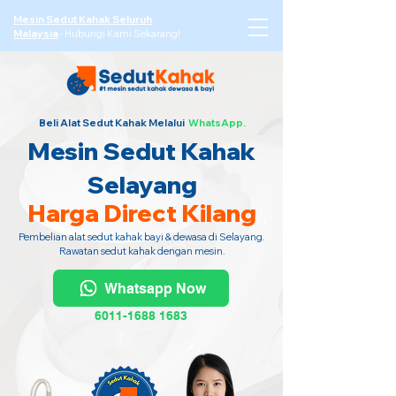
Mesin Sedut Kahak Seluruh
Malaysia
·
Hubungi Kami Sekarang!
Beli Alat Sedut Kahak Melalui
WhatsApp.
Mesin Sedut Kahak
Selayang
Harga Direct Kilang
Pembelian alat sedut kahak bayi & dewasa di Selayang.
Rawatan sedut kahak dengan mesin.
Whatsapp Now
6011-1688 1683