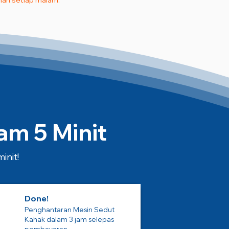
an setiap malam.
m 5 Minit
init!
Done!
Penghantaran Mesin Sedut
Kahak dalam 3 jam selepas