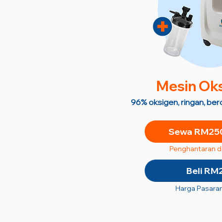
M
esin Ok
96% oksigen, ringan, be
Sewa RM250
Penghantaran 
Beli RM
Harga Pasara