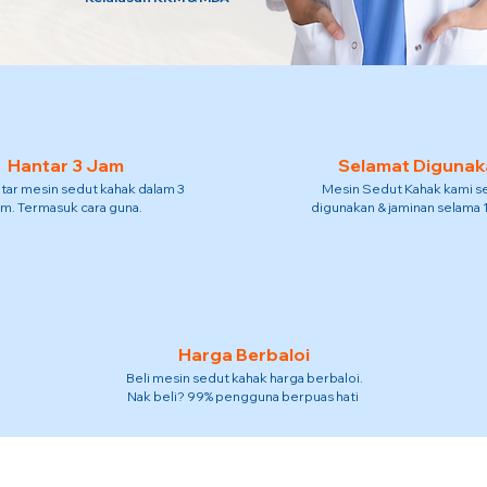
Hantar 3 Jam
Selamat Digunak
tar mesin sedut kahak dalam 3
Mesin Sedut Kahak kami s
am. Termasuk cara guna.
digunakan & jaminan selama 
Harga Berbaloi
Beli mesin sedut kahak harga berbaloi.
Nak beli? 99% pengguna berpuas hati