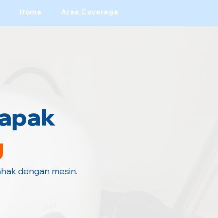
Home
Area Coverage
tapak
g
ahak dengan mesin.