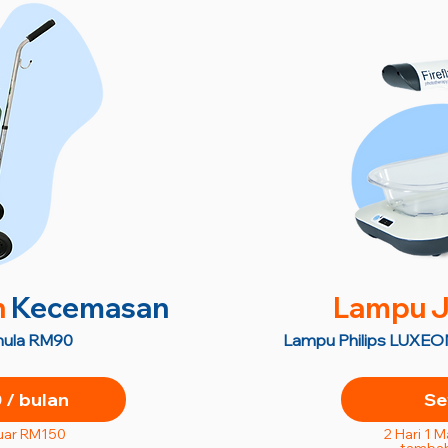
n
Kecemasan
Lampu J
semula RM90
Lampu Philips LUXEON
/ bulan
Se
uar RM150
2 Hari 1 