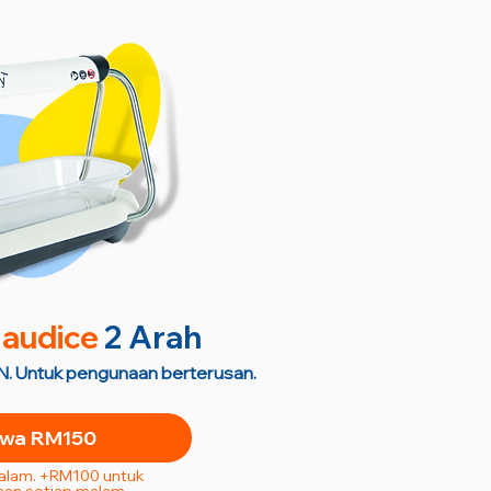
audice
2 Arah
. Untuk pengunaan berterusan.
wa RM150
Malam. +RM100 untuk