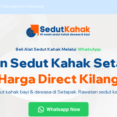
·
Hubungi Kami Sekarang!
Beli Alat Sedut Kahak Melalui
WhatsApp.
n Sedut Kahak Se
Harga Direct Kilan
dut kahak bayi & dewasa di Setapak. Rawatan sedut k
Whatsapp Now