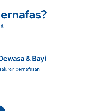
Bernafas?
i.
Dewasa & Bayi
 saluran pernafasan.