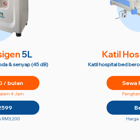
sigen
5L
Katil Hos
roda & senyap (45 dB)
Katil hospital bed ber
 / bulan
Sewa 
dalam 4 Jam
Penghan
2599
B
n RM3,200
Harga