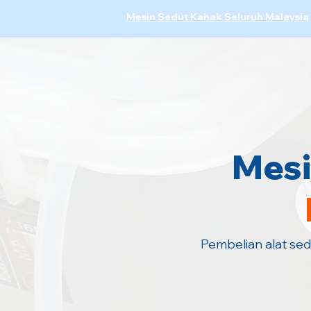
Mesin Sedut Kahak Seluruh Malaysia
Mesi
Pembelian alat se