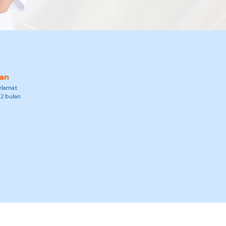
an
elamat
12 bulan