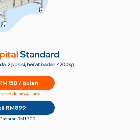
pital
Standard
oda, 2 posisi, berat badan <200kg
RM150 / bulan
taran dalam 4 Jam
eli RM899
 Pasaran RM1,300