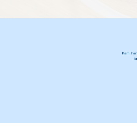
Kami han
j