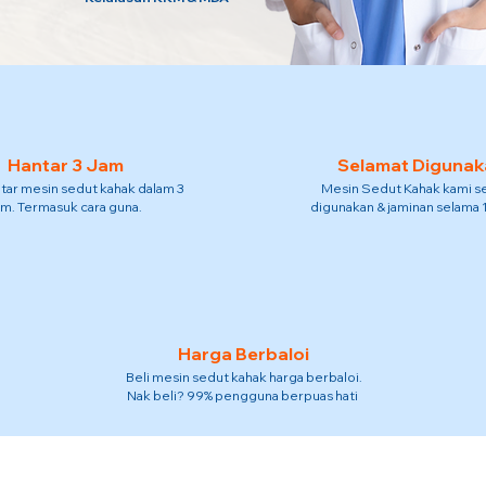
Hantar 3 Jam
Selamat Digunak
tar mesin sedut kahak dalam 3
Mesin Sedut Kahak kami s
am. Termasuk cara guna.
digunakan & jaminan selama 
Harga Berbaloi
Beli mesin sedut kahak harga berbaloi.
Nak beli? 99% pengguna berpuas hati