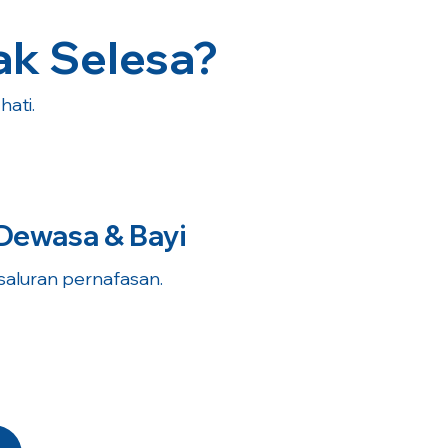
ak Selesa?
ati.
Dewasa & Bayi
 saluran pernafasan.