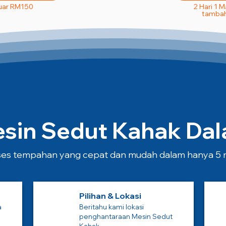
uar RM150
2 Hari 1 
tambah
in Sedut Kahak Dala
es tempahan yang cepat dan mudah dalam hanya 5 m
Pilihan & Lokasi
a
Beritahu kami lokasi
penghantaraan Mesin Sedut