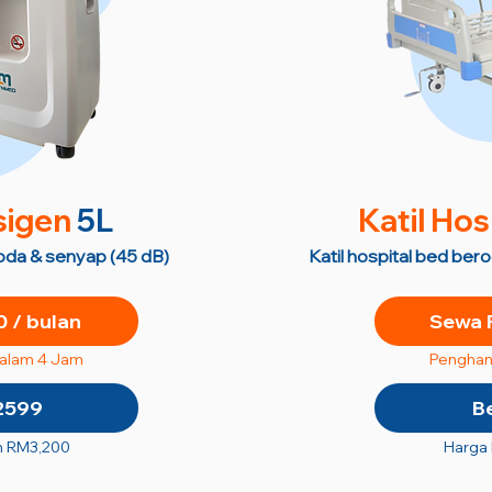
sigen
5L
Katil Hos
roda & senyap (45 dB)
Katil hospital bed ber
 / bulan
Sewa 
dalam 4 Jam
Penghan
2599
B
n RM3,200
Harga