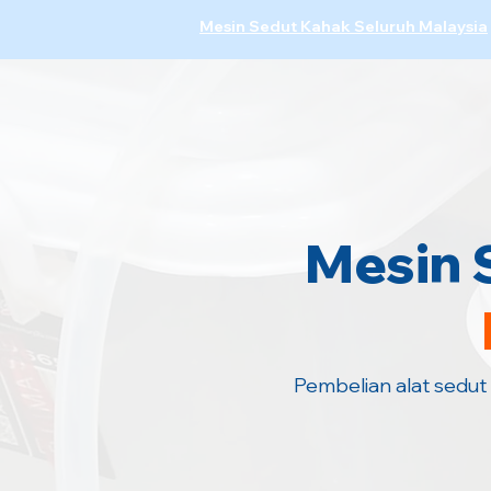
Mesin Sedut Kahak Seluruh Malaysia
Mesin 
Pembelian alat sedut