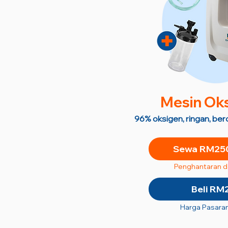
M
esin Ok
96% oksigen, ringan, be
Sewa RM250
Penghantaran 
Beli RM
Harga Pasara