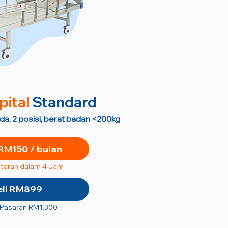
pital
Standard
oda, 2 posisi, berat badan <200kg
RM150 / bulan
taran dalam 4 Jam
eli RM899
 Pasaran RM1,300