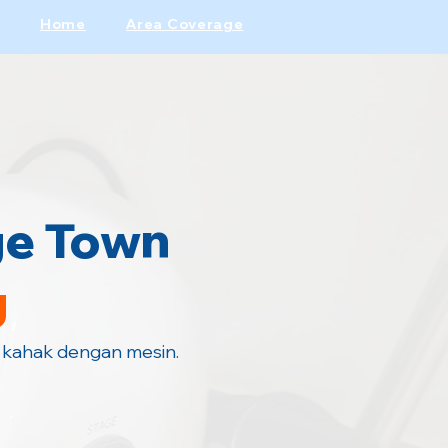
Home
Area Coverage
ge Town
g
 kahak dengan mesin.