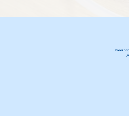
Kami han
j