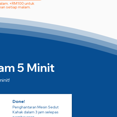
Malam. +RM100 untuk
an setiap malam.
m 5 Minit
init!
Done!
Penghantaran Mesin Sedut
Kahak dalam 3 jam selepas