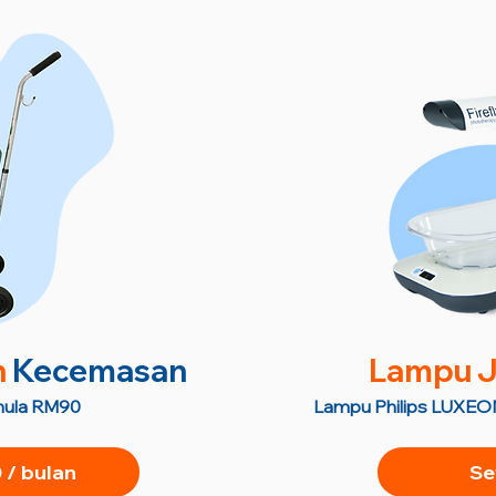
n
Kecemasan
Lampu J
semula RM90
Lampu Philips LUXEON
/ bulan
Se