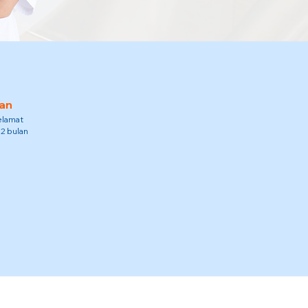
an
elamat
12 bulan