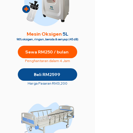
M
esin Oksigen
5L
96% oksigen, ringan, beroda & senyap (45 dB)
Sewa RM250 / bulan
Penghantaran dalam 4 Jam
Beli RM2599
Harga Pasaran RM3,200