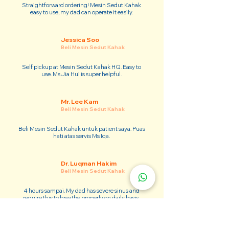
Straightforward ordering! Mesin Sedut Kahak
easy to use, my dad can operate it easily.
Jessica Soo
Beli Mesin Sedut Kahak
Self pickup at Mesin Sedut Kahak HQ. Easy to
use. Ms Jia Hui is super helpful.
Mr. Lee Kam
Beli Mesin Sedut Kahak
Beli Mesin Sedut Kahak untuk patient saya. Puas
hati atas servis Ms Iqa.
Dr. Luqman Hakim
Beli Mesin Sedut Kahak
4 hours sampai. My dad has severe sinus and
require this to breathe properly on daily basis.
Adam Kim