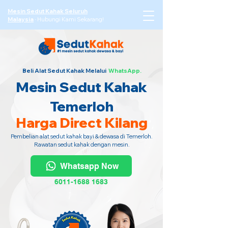
Mesin Sedut Kahak Seluruh
Malaysia
·
Hubungi Kami Sekarang!
Beli Alat Sedut Kahak Melalui
WhatsApp.
Mesin Sedut Kahak
Temerloh
Harga Direct Kilang
Pembelian alat sedut kahak bayi & dewasa di Temerloh.
Rawatan sedut kahak dengan mesin.
Whatsapp Now
6011-1688 1683