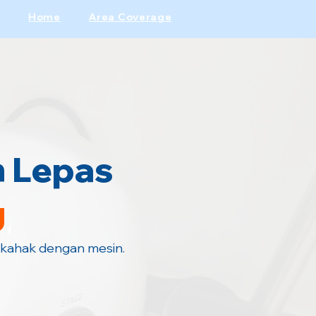
Home
Area Coverage
n Lepas
g
 kahak dengan mesin.