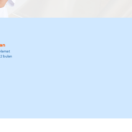
an
elamat
12 bulan