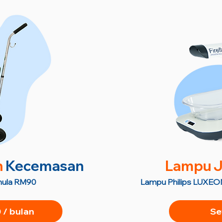
n
Kecemasan
Lampu J
semula RM90
Lampu Philips LUXEON
/ bulan
Se