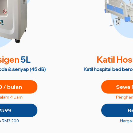
sigen
5L
Katil Hos
roda & senyap (45 dB)
Katil hospital bed ber
 / bulan
Sewa 
dalam 4 Jam
Penghan
2599
B
n RM3,200
Harga