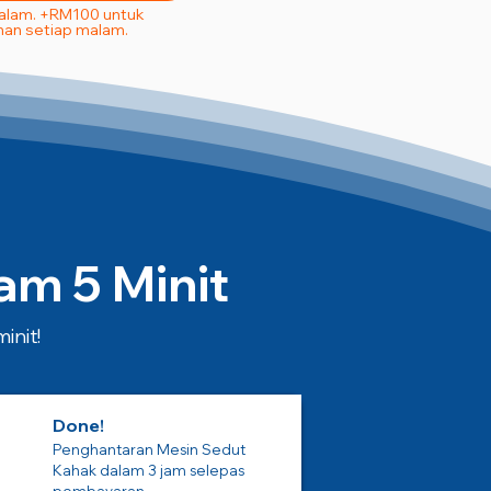
Malam. +RM100 untuk
an setiap malam.
m 5 Minit
init!
Done!
Penghantaran Mesin Sedut
Kahak dalam 3 jam selepas