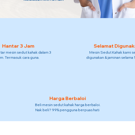
Hantar 3 Jam
Selamat Digunak
tar mesin sedut kahak dalam 3
Mesin Sedut Kahak kami s
am. Termasuk cara guna.
digunakan & jaminan selama 
Harga Berbaloi
Beli mesin sedut kahak harga berbaloi.
Nak beli? 99% pengguna berpuas hati