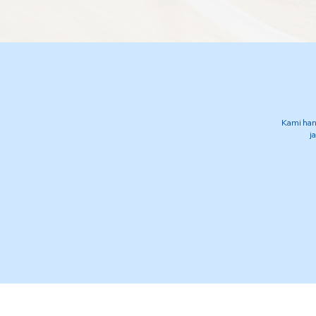
Kami han
j