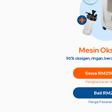
M
esin Ok
96% oksigen, ringan, be
Sewa RM250
Penghantaran 
Beli RM
Harga Pasara