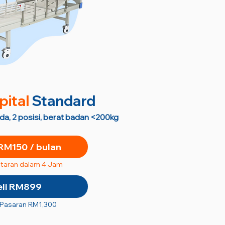
pital
Standard
oda, 2 posisi, berat badan <200kg
RM150 / bulan
taran dalam 4 Jam
eli RM899
 Pasaran RM1,300