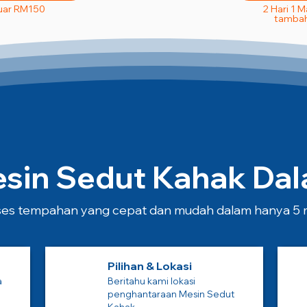
uar RM150
2 Hari 1 
tambah
in Sedut Kahak Dala
es tempahan yang cepat dan mudah dalam hanya 5 m
Pilihan & Lokasi
a
Beritahu kami lokasi
penghantaraan Mesin Sedut