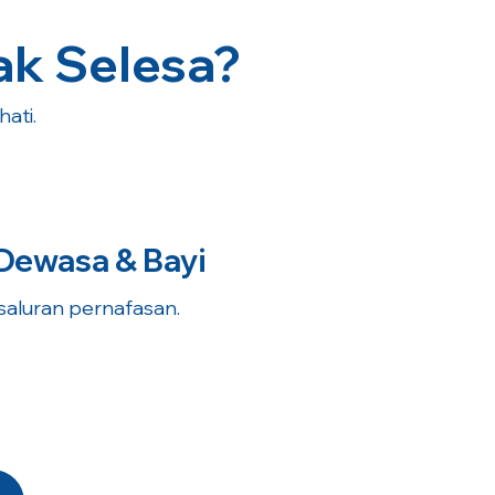
ak Selesa?
ati.
Dewasa & Bayi
 saluran pernafasan.