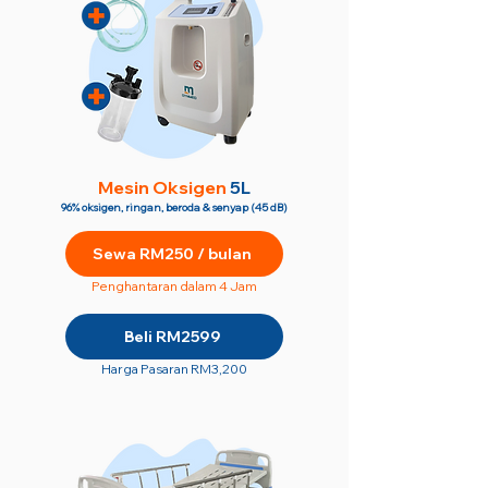
M
esin Oksigen
5L
96% oksigen, ringan, beroda & senyap (45 dB)
Sewa RM250 / bulan
Penghantaran dalam 4 Jam
Beli RM2599
Harga Pasaran RM3,200