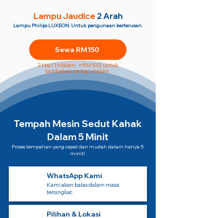
Lampu Jaudice
2 Arah
Lampu Philips LUXEON. Untuk pengunaan berterusan.
Sewa RM150
2 Hari 1 Malam. +RM100 untuk
tambahan setiap malam.
Tempah Mesin Sedut Kahak
Dalam 5 Minit
Proses tempahan yang cepat dan mudah dalam hanya 5
minit!
WhatsApp Kami
Kami akan balas dalam masa
tersingkat.
Pilihan & Lokasi