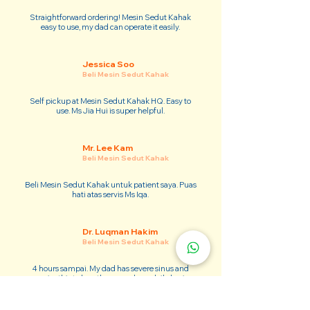
Straightforward ordering! Mesin Sedut Kahak
easy to use, my dad can operate it easily.
Jessica Soo
Beli Mesin Sedut Kahak
Self pickup at Mesin Sedut Kahak HQ. Easy to
use. Ms Jia Hui is super helpful.
Mr. Lee Kam
Beli Mesin Sedut Kahak
Beli Mesin Sedut Kahak untuk patient saya. Puas
hati atas servis Ms Iqa.
Dr. Luqman Hakim
Beli Mesin Sedut Kahak
4 hours sampai. My dad has severe sinus and
require this to breathe properly on daily basis.