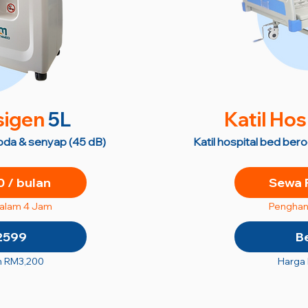
sigen
5L
Katil Hos
roda & senyap (45 dB)
Katil hospital bed ber
 / bulan
Sewa 
dalam 4 Jam
Penghan
2599
B
n RM3,200
Harga