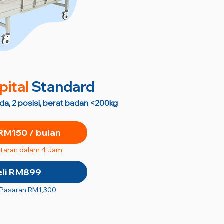
pital
Standard
oda, 2 posisi, berat badan <200kg
RM150 / bulan
taran dalam 4 Jam
eli RM899
 Pasaran RM1,300