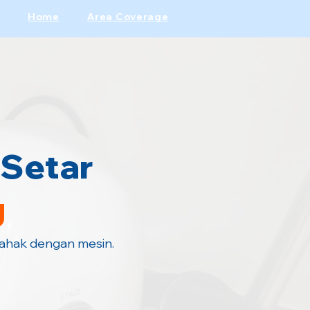
Home
Area Coverage
 Setar
g
kahak dengan mesin.