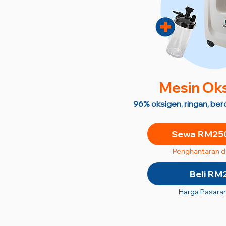
M
esin Ok
96% oksigen, ringan, be
Sewa RM250
Penghantaran 
Beli RM
Harga Pasara