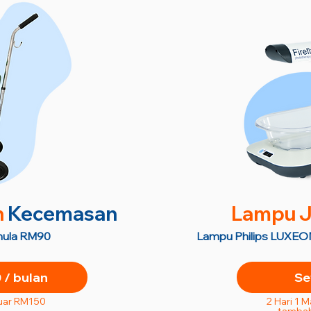
n
Kecemasan
Lampu J
semula RM90
Lampu Philips LUXEON
/ bulan
Se
uar RM150
2 Hari 1 