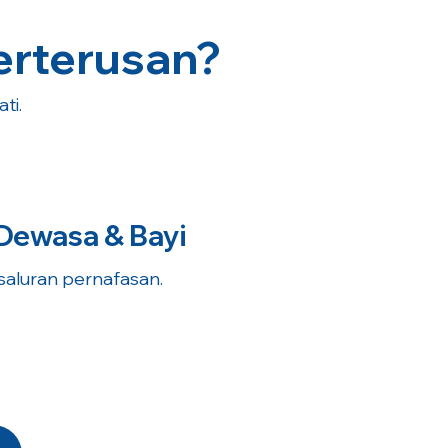
erterusan?
ti.
Dewasa & Bayi
 saluran pernafasan.