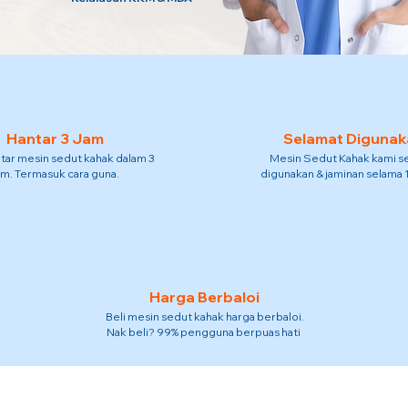
Hantar 3 Jam
Selamat Digunak
tar mesin sedut kahak dalam 3
Mesin Sedut Kahak kami s
am. Termasuk cara guna.
digunakan & jaminan selama 
Harga Berbaloi
Beli mesin sedut kahak harga berbaloi.
Nak beli? 99% pengguna berpuas hati