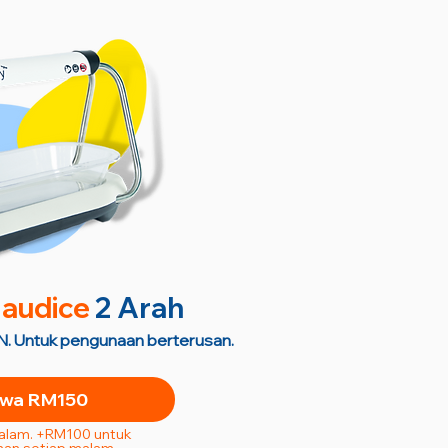
audice
2 Arah
. Untuk pengunaan berterusan.
wa RM150
Malam. +RM100 untuk