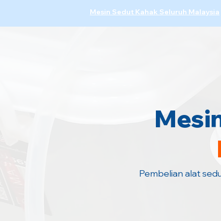
Mesin Sedut Kahak Seluruh Malaysia
Mesin
Pembelian alat sed