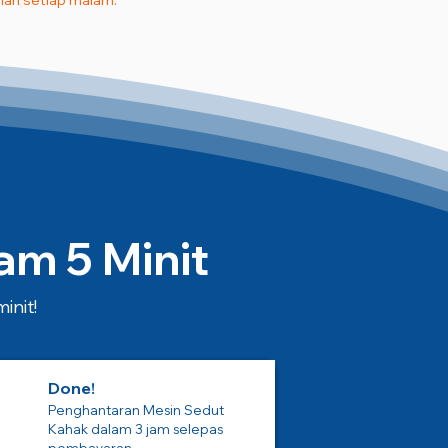
an setiap malam.
m 5 Minit
init!
Done!
Penghantaran Mesin Sedut
Kahak dalam 3 jam selepas