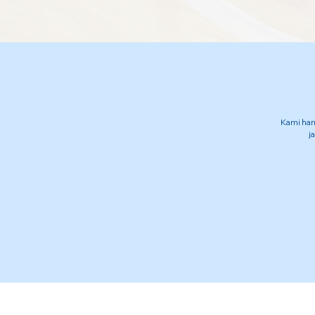
Kami han
j