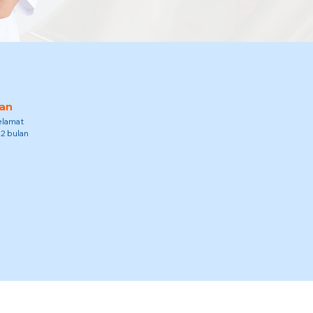
an
elamat
12 bulan